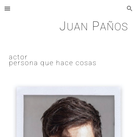
Skip to main content
Skip to navigation
J
P
UAN
AÑOS
actor
persona
que hace cosas